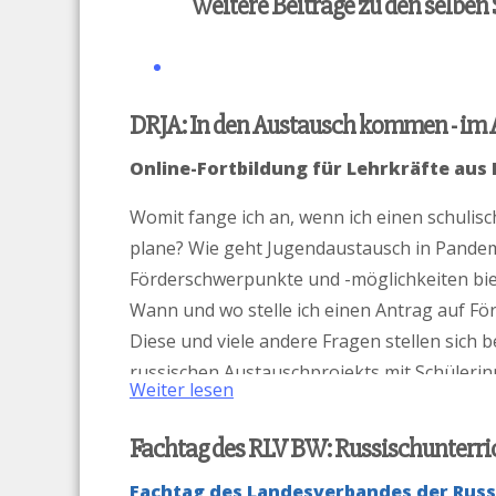
Weitere Beiträge zu den selben
DRJA: In den Austausch kommen - im 
Online-Fortbildung für Lehrkräfte au
Womit fange ich an, wenn ich einen schulis
plane? Wie geht Jugendaustausch in Pande
Förderschwerpunkte und -möglichkeiten biet
Wann und wo stelle ich einen Antrag auf F
Diese und viele andere Fragen stellen sich 
russischen Austauschprojekts mit Schülerinn
Weiter lesen
sich im Rahmen einer Fortbildung deren Be
Fachtag des RLV BW: Russischunterri
Fachtag des Landesverbandes der Russ