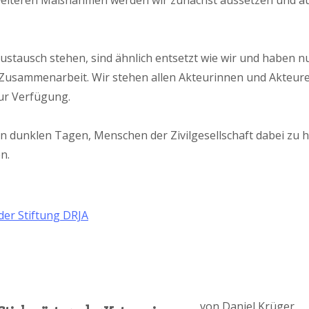
 weiteren Maßnahmen werden wir zunächst aussetzen und a
 Austausch stehen, sind ähnlich entsetzt wie wir und haben n
n Zusammenarbeit. Wir stehen allen Akteurinnen und Akteur
ur Verfügung.
sen dunklen Tagen, Menschen der Zivilgesellschaft dabei zu h
n.
er Stiftung DRJA
von
Daniel Krüger