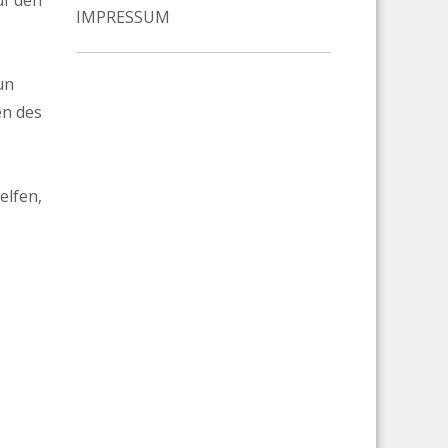
uf den
IMPRESSUM
un
en des
elfen,