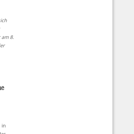
sich
 am 8.
der
ne
 in