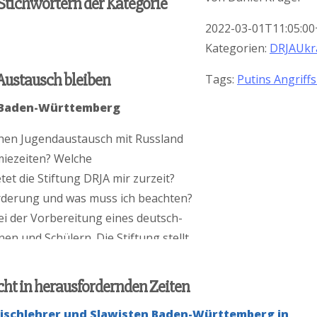
 Stichwörtern der Kategorie
2022-03-01T11:05:00
Kategorien:
DRJA
Ukr
Austausch bleiben
Tags:
Putins Angriff
s Baden-Württemberg
chen Jugendaustausch mit Russland
miezeiten? Welche
et die Stiftung DRJA mir zurzeit?
örderung und was muss ich beachten?
bei der Vorbereitung eines deutsch-
en und Schülern. Die Stiftung stellt
antwortung.
cht in herausfordernden Zeiten
ischlehrer und Slawisten Baden-Württemberg in