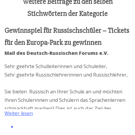
Weitere Beiträge zu den selben
Stichwörtern der Kategorie
Gewinnspiel für Russischschüler – Tickets
für den Europa-Park zu gewinnen
Mail des Deutsch-Russischen Forums e.V.
Sehr geehrte Schulleiterinnen und Schuleiter,
Sehr geehrte Russischlehrerinnen und Russischlehrer,
Sie bieten Russisch an Ihrer Schule an und möchten
Ihren Schülerinnen und Schülern das Sprachenlernen
schmackhaft machen? Dies ist auch das Ziel des
Weiter lesen
Bundescups „Spielend Russisch lernen“
und
unsers langjährigen Förderers GAZPROM Germania.
Bei unserem großen
Gewinnspiel
können Ihre