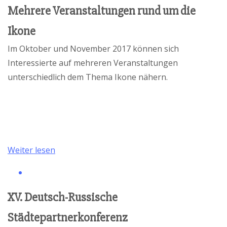
Mehrere Veranstaltungen rund um die
Schüler für die gesamte Russischklasse Eintrittskarten
für einen unvergesslichen Klassenausflug in den
Ikone
Europa Park
in Rust bei Freiburg, Deutschlands
Im Oktober und November 2017 können sich
größten Freizeitpark, gewinnen.
Interessierte auf mehreren Veranstaltungen
unterschiedlich dem Thema Ikone nähern.
Weiter lesen
XV. Deutsch-Russische
Städtepartnerkonferenz