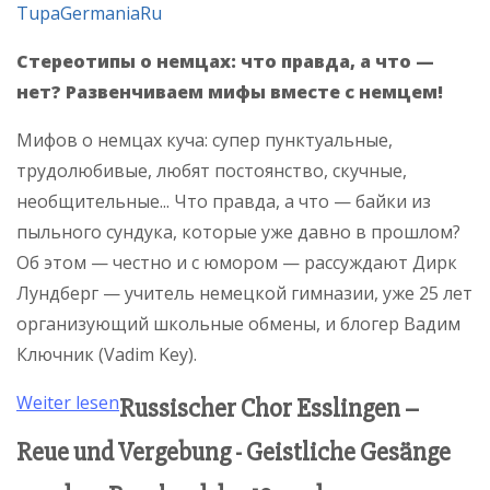
TupaGermaniaRu
Стереотипы о немцах: что правда, а что —
нет? Развенчиваем мифы вместе с немцем!
Мифов о немцах куча: супер пунктуальные,
трудолюбивые, любят постоянство, скучные,
необщительные... Что правда, а что — байки из
пыльного сундука, которые уже давно в прошлом?
Об этом — честно и с юмором — рассуждают Дирк
Лундберг — учитель немецкой гимназии, уже 25 лет
организующий школьные обмены, и блогер Вадим
Ключник (Vadim Key).
Weiter lesen
Russischer Chor Esslingen –
Reue und Vergebung - Geistliche Gesänge